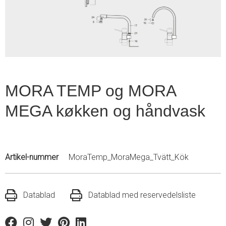
1
MORA TEMP og MORA
MEGA køkken og håndvask
Artikel-nummer
MoraTemp_MoraMega_Tvätt_Kök
Datablad
Datablad med reservedelsliste