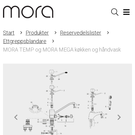
Sök
Men
Start
Produkter
Reservedelslister
Ettgreppsblandare
MORA TEMP og MORA MEGA køkken og håndvask
Item
1
of