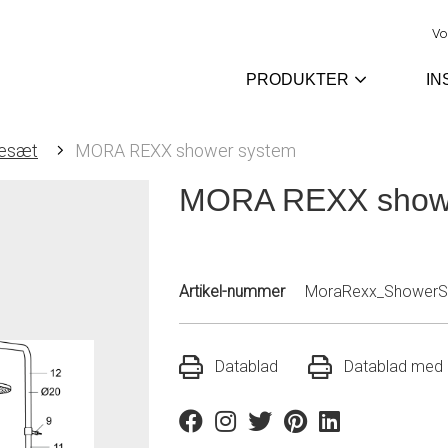
Vo
PRODUKTER
IN
esæt
MORA REXX shower system
MORA REXX show
Artikel-nummer
MoraRexx_ShowerS
Datablad
Datablad med r
Facebook
Instagram
Twitter
Pinterest
Linkedin