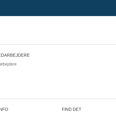
EDARBEJDERE
rbejdere
INFO
FIND DET