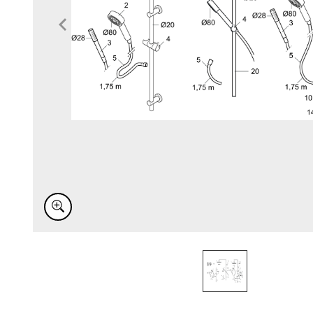
Item
1
of
1