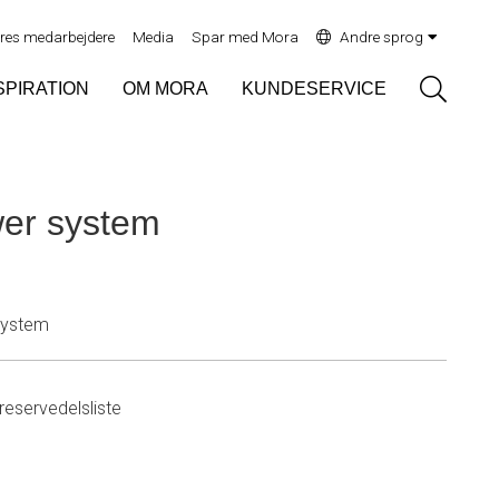
res medarbejdere
Media
Spar med Mora
Andre sprog
Sök
SPIRATION
OM MORA
KUNDESERVICE
er system
ystem
eservedelsliste