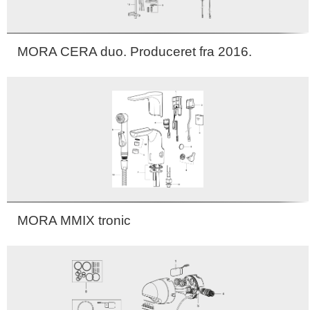
MORA CERA duo. Produceret fra 2016.
MORA MMIX tronic