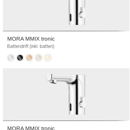
MORA MMIX tronic
Batteridrift (inkl. batteri)
Krom
Sort
Poleret
Champagne
Poleret
kobber
PVD
messing
PVD
PVD
MORA MMIX tronic