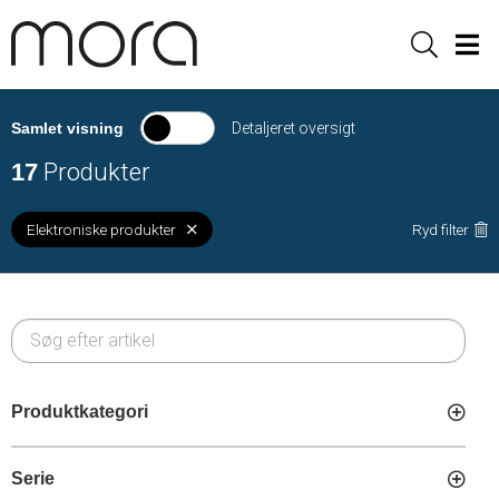
Sök
Men
Samlet visning
Detaljeret oversigt
17
Produkter
Elektroniske produkter
Ryd filter
Produktkategori
Serie