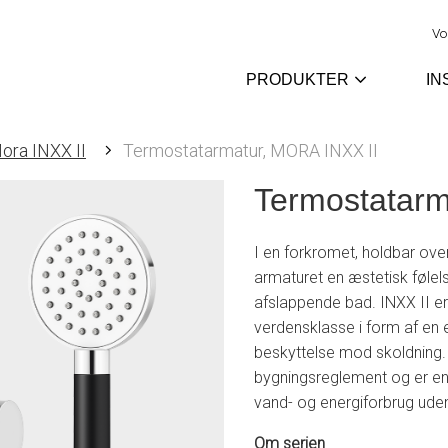
Vo
PRODUKTER
IN
ora INXX II
Termostatarmatur, MORA INXX II
Termostatarm
I en forkromet, holdbar ove
armaturet en æstetisk følel
afslappende bad. INXX II er
verdensklasse i form af en
beskyttelse mod skoldning.
bygningsreglement og er ener
vand- og energiforbrug ud
Om serien