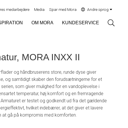
res medarbejdere
Media
Spar med Mora
Andre sprog
Sök
SPIRATION
OM MORA
KUNDESERVICE
atur, MORA INXX II
rflader og håndbruserens store, runde dyse giver
se, og samtidigt skaber den forudsætningerne for et
 serien, som giver mulighed for en vandoplevelse i
 ensartet temperatur, høj komfort og en fremragende
 Armaturet er testet og godkendt ud fra det gældende
gieffektivt, hvilket indebærer, at det giver et lavere
en at gå på kompromis med komforten.