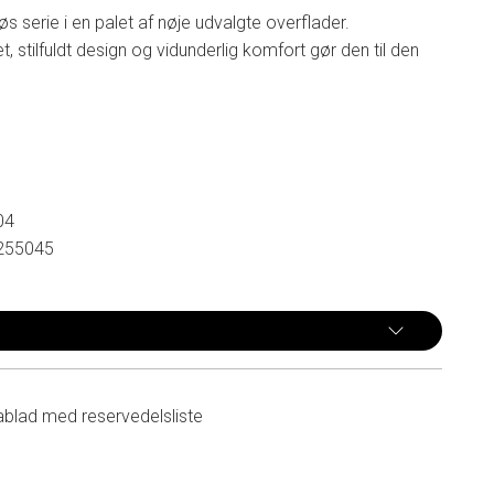
øs serie i en palet af nøje udvalgte overflader.
, stilfuldt design og vidunderlig komfort gør den til den
04
255045
ablad med reservedelsliste
n