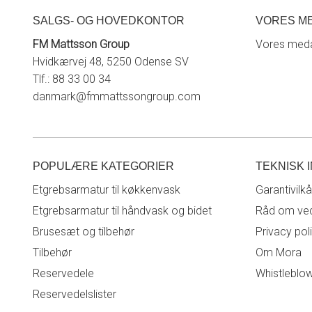
SALGS- OG HOVEDKONTOR
VORES M
FM Mattsson Group
Vores meda
Hvidkærvej 48, 5250 Odense SV
Tlf.: 88 33 00 34
danmark@fmmattssongroup.com
POPULÆRE KATEGORIER
TEKNISK 
Etgrebsarmatur til køkkenvask
Garantivilkå
Etgrebsarmatur til håndvask og bidet
Råd om ved
Brusesæt og tilbehør
Privacy pol
Tilbehør
Om Mora
Reservedele
Whistleblo
Reservedelslister