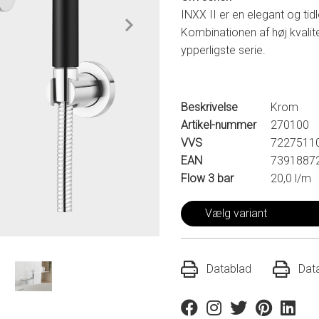
INXX II er en elegant og tidl
Kombinationen af høj kvalitet
ypperligste serie.
Beskrivelse
Krom
Artikel-nummer
270100
VVS
7227511
EAN
7391887
Flow 3 bar
20,0 l/m
Vælg variant
Datablad
Dat
Facebook
Instagram
Twitter
Pinterest
Linkedi