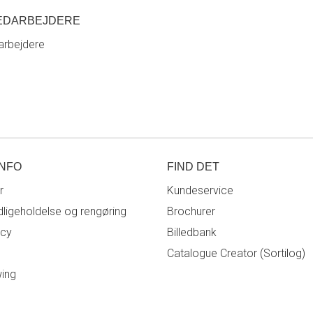
EDARBEJDERE
rbejdere
INFO
FIND DET
r
Kundeservice
ligeholdelse og rengøring
Brochurer
icy
Billedbank
Catalogue Creator (Sortilog)
wing