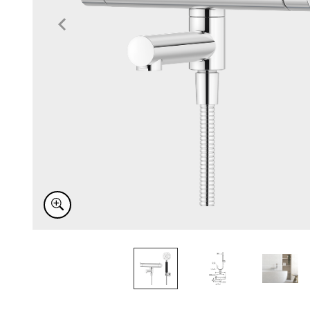
Item
1
of
4