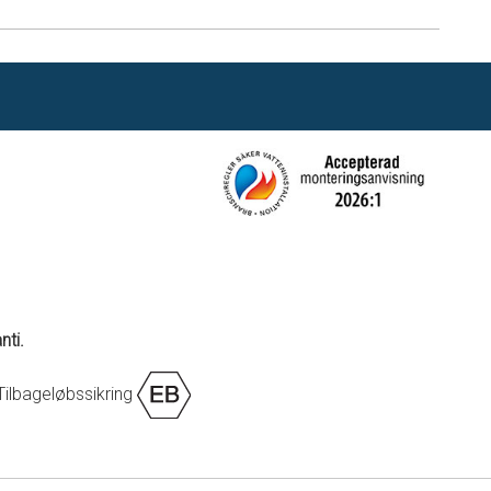
nti.
Tilbageløbssikring