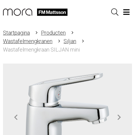
Sök
Men
Startpagina
Producten
Wastafelmengkranen
Siljan
Wastafelmengkraan SILJAN mini
Item
1
of