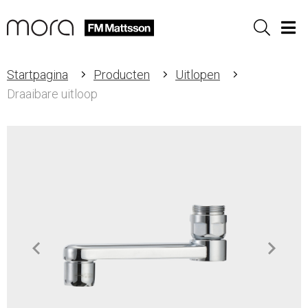
Sök
Men
Startpagina
Producten
Uitlopen
Draaibare uitloop
Item
1
of
2