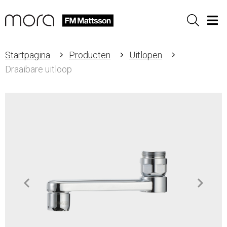
Sök
Men
Startpagina
Producten
Uitlopen
Draaibare uitloop
Item
1
of
2