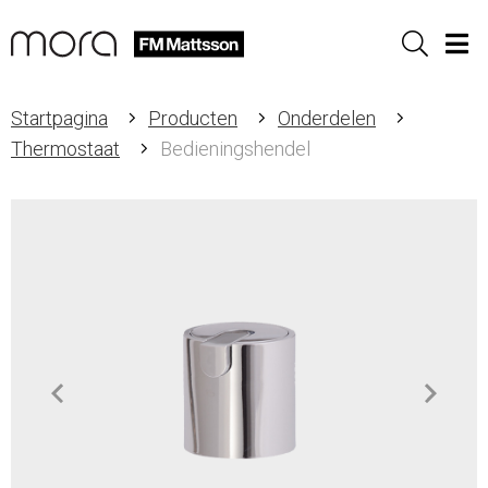
Sök
Men
Startpagina
Producten
Onderdelen
Thermostaat
Bedieningshendel
Item
1
of
1