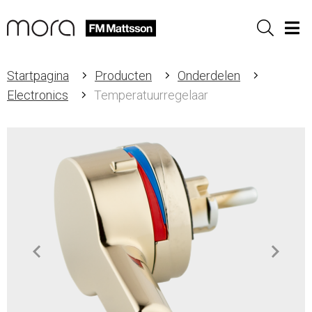
Sök
Men
Startpagina
Producten
Onderdelen
Electronics
Temperatuurregelaar
Item
1
of
1