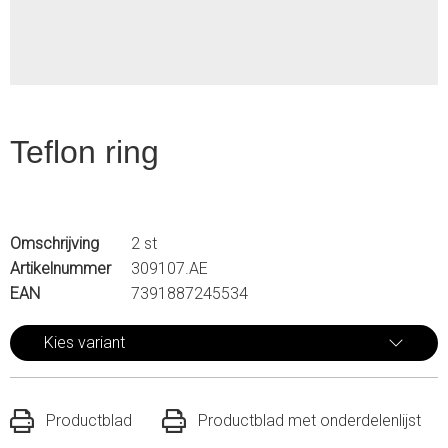
Teflon ring
Omschrijving
2 st
Artikelnummer
309107.AE
EAN
7391887245534
Kies variant
Productblad
Productblad met onderdelenlijst