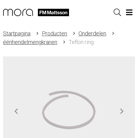
Sök
Men
Startpagina
Producten
Onderdelen
éénhendelmengkranen
Teflon ring
Item
1
of
1