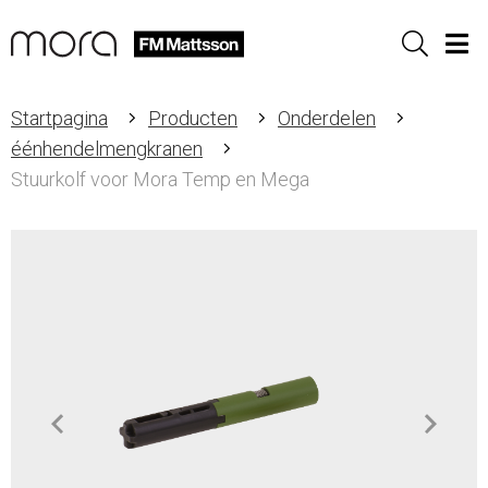
Sök
Men
Startpagina
Producten
Onderdelen
éénhendelmengkranen
Stuurkolf voor Mora Temp en Mega
Item
1
of