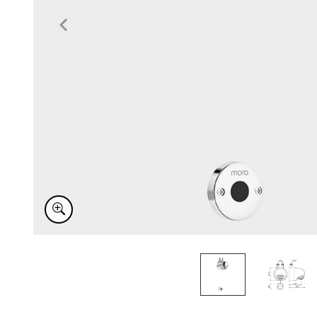
Item
1
of
2