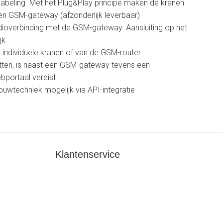
ekabeling. Met het Plug&Play principe maken de kranen
en GSM-gateway (afzonderlijk leverbaar)
adioverbinding met de GSM-gateway. Aansluiting op het
jk
 individuele kranen of van de GSM-router
tten, is naast een GSM-gateway tevens een
portaal vereist
uwtechniek mogelijk via API-integratie
Klantenservice