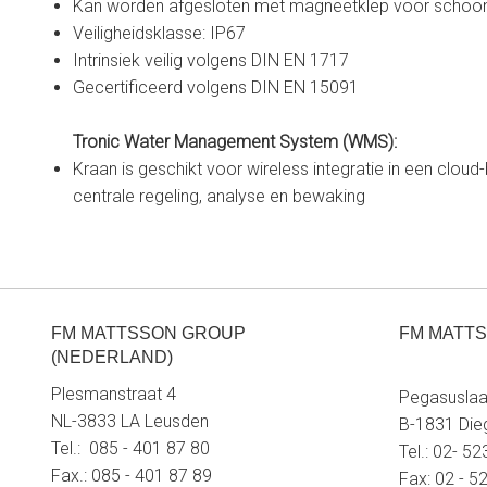
Kan worden afgesloten met magneetklep voor scho
Veiligheidsklasse: IP67
Intrinsiek veilig volgens DIN EN 1717
Gecertificeerd volgens DIN EN 15091
Tronic Water Management System (WMS):
Kraan is geschikt voor wireless integratie in een clo
centrale regeling, analyse en bewaking
FM MATTSSON GROUP
FM MATTS
(NEDERLAND)
Plesmanstraat 4
Pegasuslaa
NL-3833 LA Leusden
B-1831 Di
Tel.: 085 - 401 87 80
Tel.: 02- 5
Fax.: 085 - 401 87 89
Fax: 02 - 5