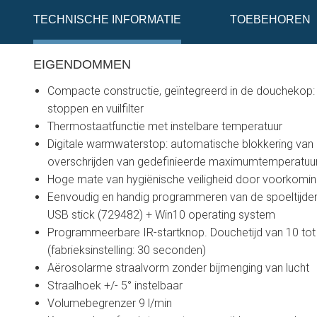
TECHNISCHE INFORMATIE
TOEBEHOREN
EIGENDOMMEN
Compacte constructie, geïntegreerd in de douchekop:
stoppen en vuilfilter
Thermostaatfunctie met instelbare temperatuur
Digitale warmwaterstop: automatische blokkering van 
overschrijden van gedefinieerde maximumtemperatuur
Hoge mate van hygiënische veiligheid door voorkoming
Eenvoudig en handig programmeren van de spoeltijden 
USB stick (729482) + Win10 operating system
Programmeerbare IR-startknop. Douchetijd van 10 to
(fabrieksinstelling: 30 seconden)
Aërosolarme straalvorm zonder bijmenging van lucht
Straalhoek +/- 5° instelbaar
Volumebegrenzer 9 l/min