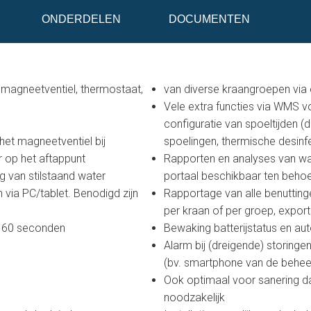
ONDERDELEN
DOCUMENTEN
 magneetventiel, thermostaat,
van diverse kraangroepen via
Vele extra functies via WMS 
configuratie van spoeltijden (du
het magneetventiel bij
spoelingen, thermische desinfe
 op het aftappunt
Rapporten en analyses van wat
 van stilstaand water
portaal beschikbaar ten behoe
via PC/tablet. Benodigd zijn
Rapportage van alle benutting
per kraan of per groep, expo
t 60 seconden
Bewaking batterijstatus en au
Alarm bij (dreigende) storinge
(bv. smartphone van de behee
Ook optimaal voor sanering d
noodzakelijk