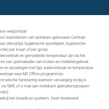
 een webportaal
voor exploitanten van openbare gebouwen Centrale
ur, uitlooptijd, hygiënische spoeltijden, hygiënische
ctie) per kraan of per groep
erverbruik en gemiddelde temperatuur zijn via het
ve van optimalisatie van kosten en middelengebruik
en en spoelingen met tijd, waterverbruik en temperatuur
rteerbaar naar MS Office programma’s
tomatische herinnering wanneer vervanging nodig is
n via SMS of e-mail aan instelbare gebruikersgroepen
rder)
ankzij het draadloze systeem. Geen breekwerk