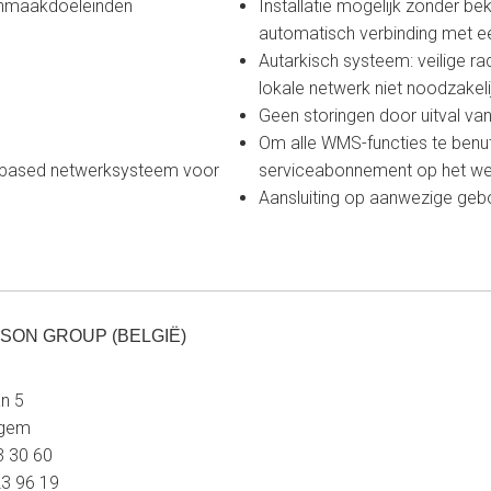
onmaakdoeleinden
Installatie mogelijk zonder b
automatisch verbinding met e
Autarkisch systeem: veilige r
lokale netwerk niet noodzakeli
Geen storingen door uitval van
Om alle WMS-functies te benu
ud-based netwerksysteem voor
serviceabonnement op het web
Aansluiting op aanwezige gebo
SON GROUP (BELGIË)
n 5
egem
23 30 60
23 96 19