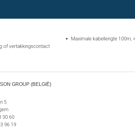
Maximale kabellengte 100m,
ng of vertakkingscontact
SON GROUP (BELGIË)
n 5
egem
23 30 60
23 96 19