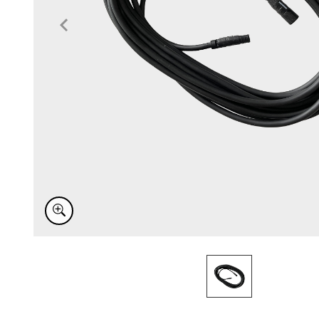
Item
1
of
1