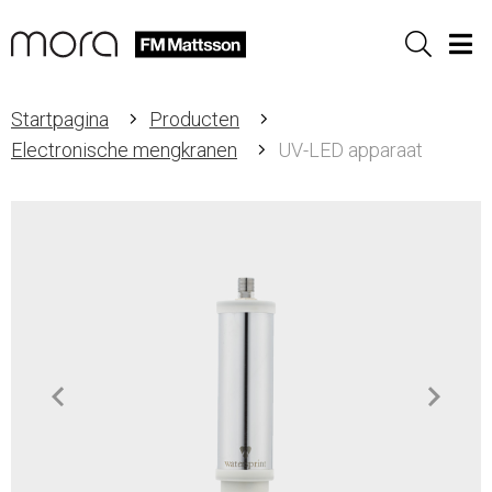
Sök
Men
Startpagina
Producten
Electronische mengkranen
UV-LED apparaat
Item
1
of
5