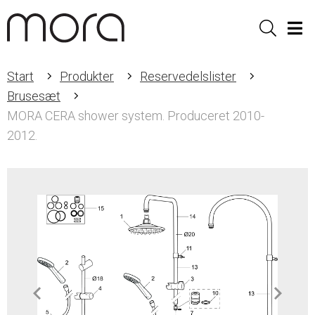
Sök
Men
Start
Produkter
Reservedelslister
Brusesæt
MORA CERA shower system. Produceret 2010-
2012.
Item