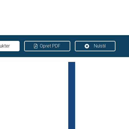
ukter
Opret PDF
Nulstil