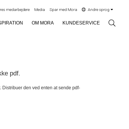
res medarbejdere
Media
Spar med Mora
Andre sprog
Sök
SPIRATION
OM MORA
KUNDESERVICE
kke pdf.
 Distribuer den ved enten at sende pdf-