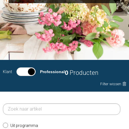
0
Producten
Klant
Professional
Filter wissen
Uit programma