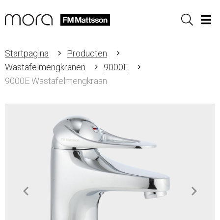
Sök
Men
Startpagina
Producten
Wastafelmengkranen
9000E
9000E Wastafelmengkraan
Item
1
of