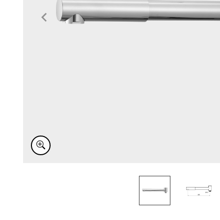
Item
1
of
2