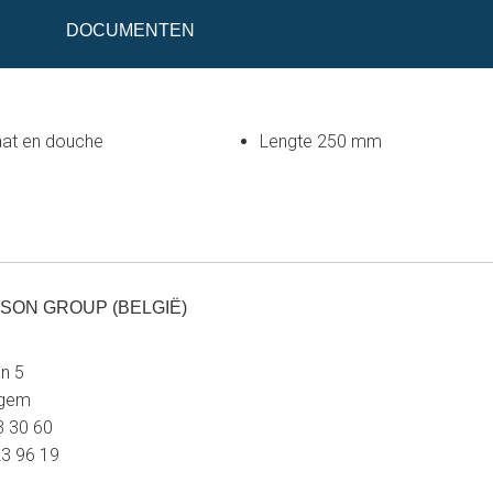
DOCUMENTEN
laat en douche
Lengte 250 mm
SON GROUP (BELGIË)
n 5
egem
23 30 60
23 96 19