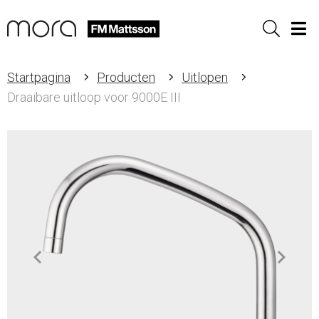
Sök
Men
Startpagina
Producten
Uitlopen
Draaibare uitloop voor 9000E III
Item
1
of
2