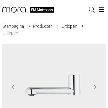
Sök
Men
Startpagina
Producten
Uitlopen
Uitlopen
Item
1
of
2