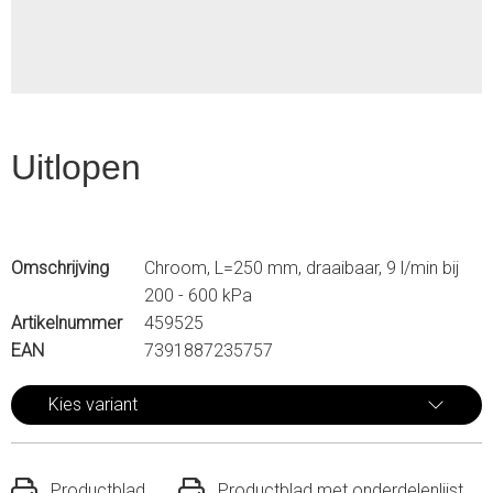
Uitlopen
Omschrijving
Chroom, L=250 mm, draaibaar, 9 l/min bij
200 - 600 kPa
Artikelnummer
459525
EAN
7391887235757
Kies variant
Productblad
Productblad met onderdelenlijst