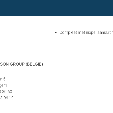
Compleet met nippel aansluiti
SON GROUP (BELGIË)
n 5
egem
23 30 60
23 96 19