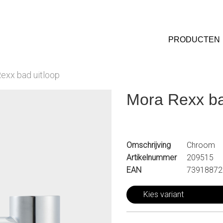
PRODUCTEN
exx bad uitloop
Mora Rexx ba
Omschrijving
Chroom
Artikelnummer
209515
EAN
73918872
Kies variant