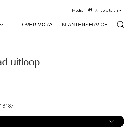
Media
Andere talen
Sök
OVER MORA
KLANTENSERVICE
d uitloop
18187