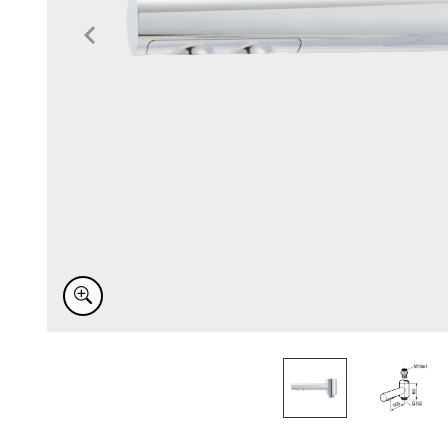
Item
1
of
2