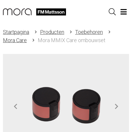
Sök
Men
Startpagina
Producten
Toebehoren
Mora Care
Mora MMIX Care ombouwset
Item
1
of
1