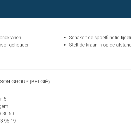
 wandkranen
Schakelt de spoelfunctie tijde
ensor gehouden
Stelt de kraan in op de afst
SON GROUP (BELGIË)
n 5
egem
23 30 60
23 96 19