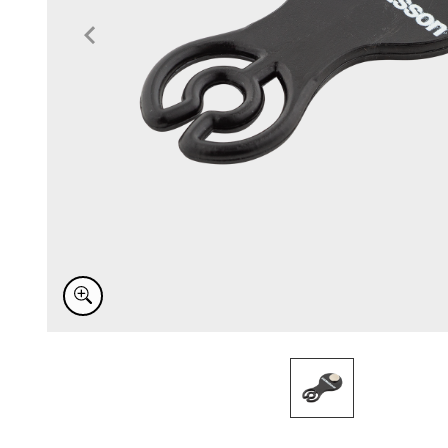
Item
1
of
1