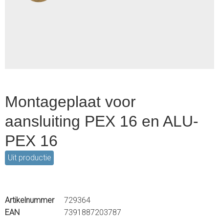
1
of
1
Montageplaat voor
aansluiting PEX 16 en ALU-
PEX 16
Uit productie
Artikelnummer
729364
EAN
7391887203787