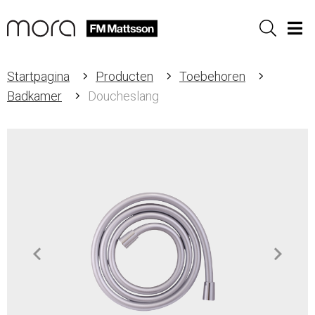
Sök
Men
Startpagina
Producten
Toebehoren
Badkamer
Doucheslang
Item
1
of
2