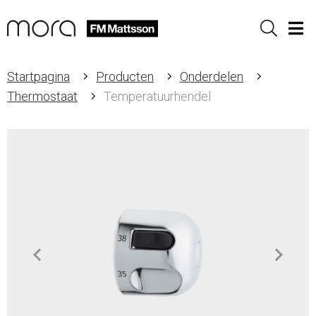
Sök
Men
Startpagina
Producten
Onderdelen
Thermostaat
Temperatuurhendel
Item
1
of
1