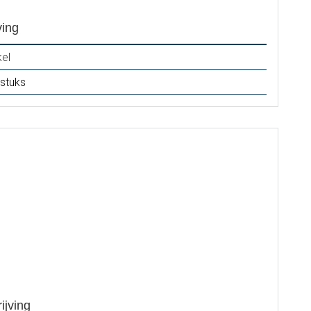
ving
kel
 stuks
ijving