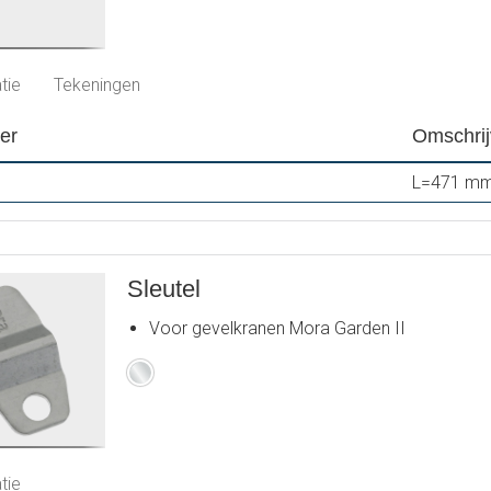
tie
Tekeningen
er
Omschrij
L=471 m
Sleutel
Voor gevelkranen Mora Garden II
Chroom
tie