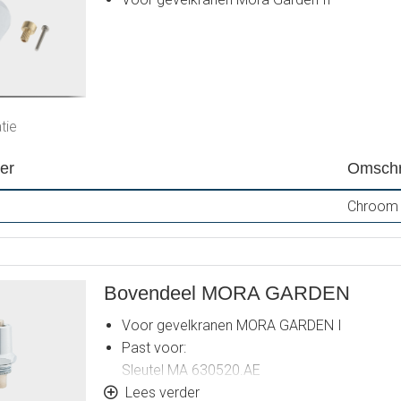
tie
er
Omschr
Chroom
Bovendeel MORA GARDEN
Voor gevelkranen MORA GARDEN I
Past voor:
Sleutel MA 630520.AE
Metalen knob MA 409304.AE
Lees verder