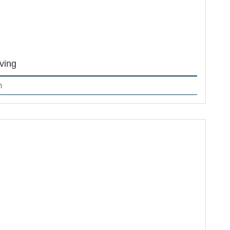
ving
m