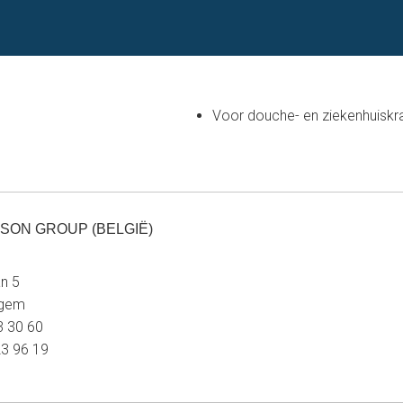
Voor douche- en ziekenhuiskr
SON GROUP (BELGIË)
n 5
egem
23 30 60
23 96 19