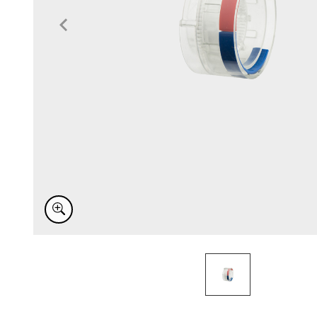
Item
1
of
1