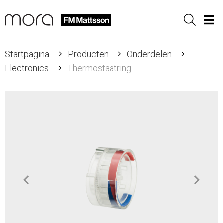
Sök
Men
Startpagina
Producten
Onderdelen
Electronics
Thermostaatring
Item
1
of
1