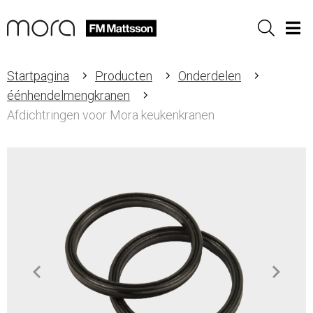
Sök
Men
Startpagina
Producten
Onderdelen
éénhendelmengkranen
Afdichtringen voor Mora keukenkranen
Item
1
of