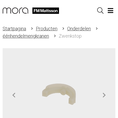
Sök
Men
Startpagina
Producten
Onderdelen
éénhendelmengkranen
Zwenkstop
Item
1
of
2