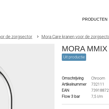
PRODUCTEN
oor de zorgsector
Mora Care kranen voor de zorgsect
MORA MMIX K
Uit productie
Omschrijving
Chroom
Artikelnummer
732111
EAN
73918872
Flow 3 bar
7,5 l/m