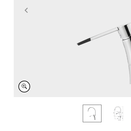
Item
1
of
2