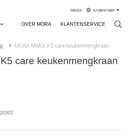
Media
Andere talen
Sök
OVER MORA
KLANTENSERVICE
or
MORA MMIX K5 care keukenmengkraan
5 care keukenmengkraan
20302