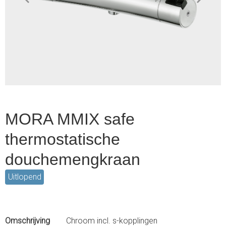
Item
1
of
2
MORA MMIX safe
thermostatische
douchemengkraan
Uitlopend
Omschrijving
Chroom incl. s-kopplingen