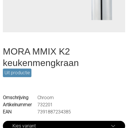
2
MORA MMIX K2
keukenmengkraan
Uit productie
Omschrijving
Chroom
Artikelnummer
732201
EAN
7391887234385
Kies variant