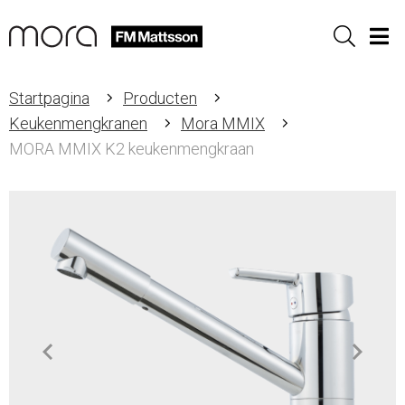
Sök
Men
Startpagina
Producten
Keukenmengkranen
Mora MMIX
MORA MMIX K2 keukenmengkraan
Item
1
of