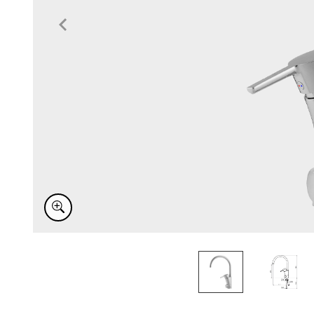
Item
1
of
2