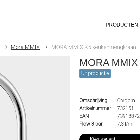
PRODUCTEN
Mora MMIX
MORA MMIX K5 keukenmengkraan
MORA MMIX 
Uit productie
Omschrijving
Chroom
Artikelnummer
732151
EAN
73918872
Flow 3 bar
7,3 l/m
Kies variant