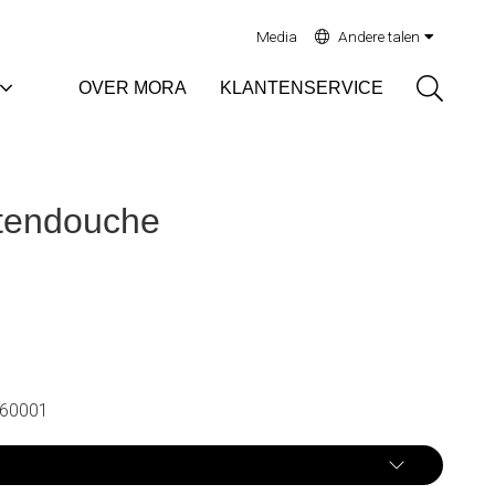
Media
Andere talen
Sök
OVER MORA
KLANTENSERVICE
itendouche
60001