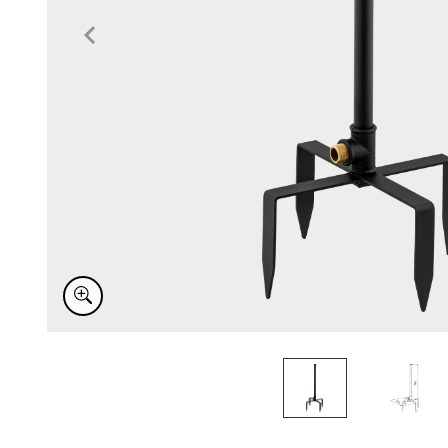
Item
1
of
2