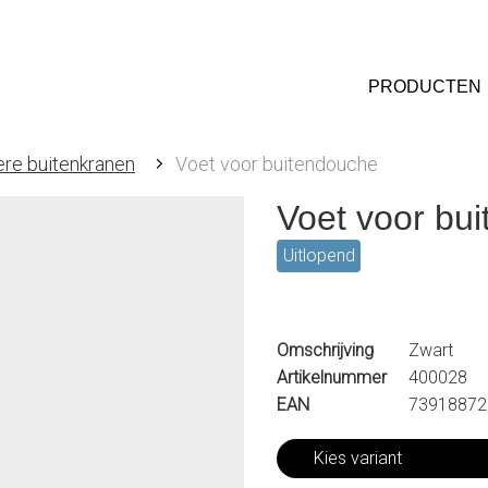
PRODUCTEN
ere buitenkranen
Voet voor buitendouche
Voet voor bu
Uitlopend
Omschrijving
Zwart
Artikelnummer
400028
EAN
73918872
Kies variant