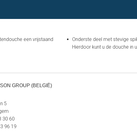
tendouche een vrijstaand
Onderste deel met stevige spi
Hierdoor kunt u de douche in 
SON GROUP (BELGIË)
n 5
egem
23 30 60
23 96 19