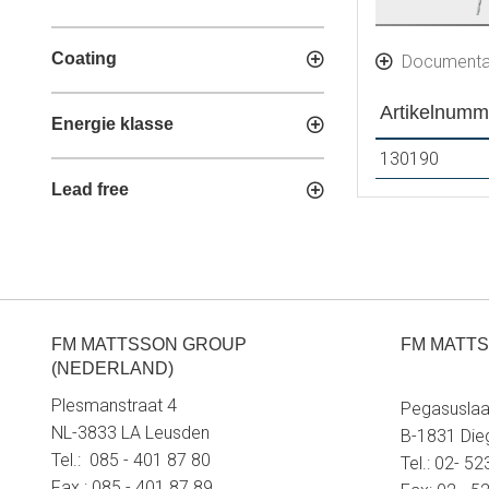
Coating
Documenta
Artikelnumm
Energie klasse
130190
Lead free
FM MATTSSON GROUP
FM MATTS
(NEDERLAND)
Plesmanstraat 4
Pegasuslaa
NL-3833 LA Leusden
B-1831 Di
Tel.: 085 - 401 87 80
Tel.: 02- 5
Fax.: 085 - 401 87 89