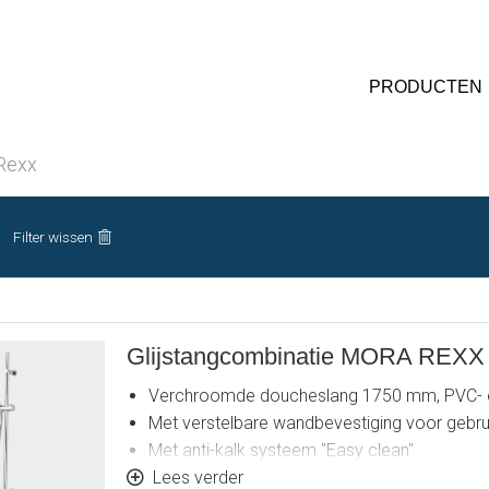
PRODUCTEN
Rexx
Filter wissen
Glijstangcombinatie MORA REXX
Verchroomde doucheslang 1750 mm, PVC- en
Met verstelbare wandbevestiging voor gebr
Met anti-kalk systeem "Easy clean"
Eco (energie- en waterbesparende handdouc
Lees verder