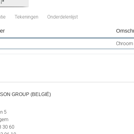
tie
Tekeningen
Onderdelenlijst
er
Omschr
Chroom
SON GROUP (BELGIË)
n 5
egem
23 30 60