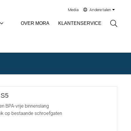
Media
Andere talen
Sök
OVER MORA
KLANTENSERVICE
 S5
 BPA-vrije binnenslang
uik op bestaande schroefgaten
he 9 l/min)