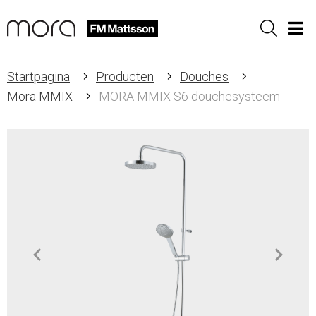
Sök
Men
Startpagina
Producten
Douches
Mora MMIX
MORA MMIX S6 douchesysteem
Item
1
of
3