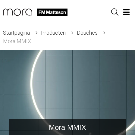
Sök
Men
Startpagina
Producten
Douches
Mora MMIX
Mora MMIX