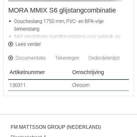
MORA MMIX S6 glijstangcombinatie
Doucheslang 1750 mm, PVC- en BPA-vrije
binnenslang
Met verstelbare wandbevestiging voor gebruik op
bestaande schroefgaten
Lees verder
Met anti-kalk systeem "Easy clean"
Documentatie
Tekeningen
Onderdelenlijst
Volumestroombegrenzer 12 l/min
Artikelnummer
Omschrijving
130311
Chroom
FM MATTSSON GROUP (NEDERLAND)