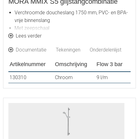
MORA MMIX S5 glijstangcombinatie
Verchroomde doucheslang 1750 mm, PVC- en BPA-
vrije binnenslang
Met zeepschaal
Met verstelbare wandbevestiging voor gebruik op
Lees verder
bestaande schroefgaten
Documentatie
Tekeningen
Onderdelenlijst
Met anti-kalk systeem "Easy clean"
Eco (energie- en waterbesparende handdouche 9
Artikelnummer
Omschrijving
Flow 3 bar
l/min)
130310
Chroom
9 l/m