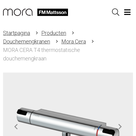
Sök
Men
Startpagina
Producten
Douchemengkranen
Mora Cera
MORA CERA T4 thermostatische
douchemengkraan
Item