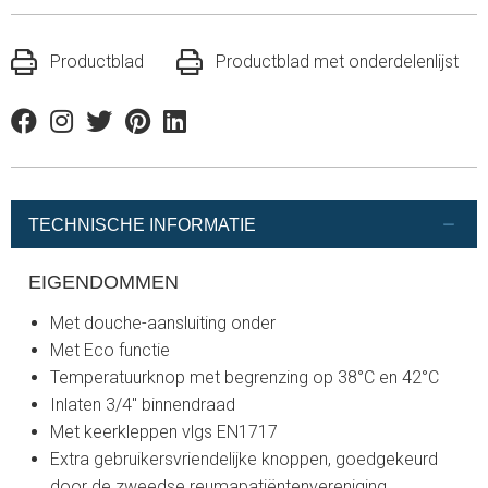
Productblad
Productblad met onderdelenlijst
Facebook
Instagram
Twitter
Pinterest
Linkedin
TECHNISCHE INFORMATIE
EIGENDOMMEN
Met douche-aansluiting onder
Met Eco functie
Temperatuurknop met begrenzing op 38°C en 42°C
Inlaten 3/4" binnendraad
Met keerkleppen vlgs EN1717
Extra gebruikersvriendelijke knoppen, goedgekeurd
door de zweedse reumapatiëntenvereniging