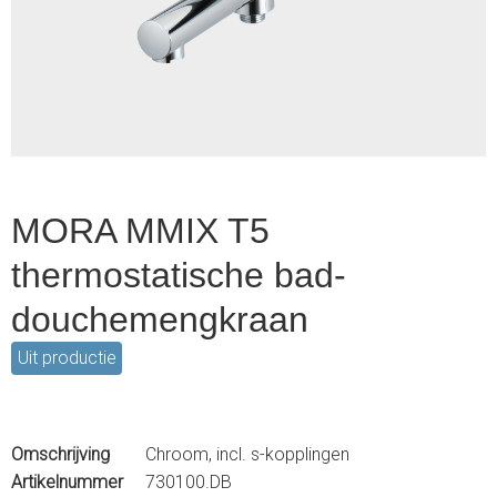
1
of
2
MORA MMIX T5
thermostatische bad-
douchemengkraan
Uit productie
Omschrijving
Chroom, incl. s-kopplingen
Artikelnummer
730100.DB