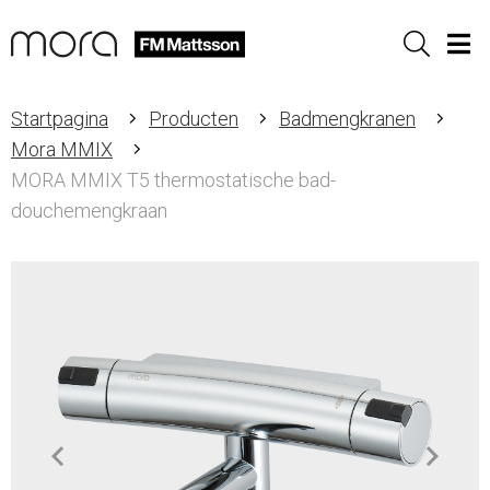
Sök
Men
Startpagina
Producten
Badmengkranen
Mora MMIX
MORA MMIX T5 thermostatische bad-
douchemengkraan
Item