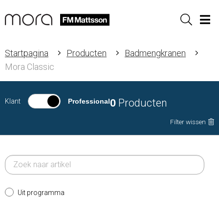
Sök
Men
Startpagina
Producten
Badmengkranen
Mora Classic
0
Producten
Klant
Professional
Filter wissen
Uit programma