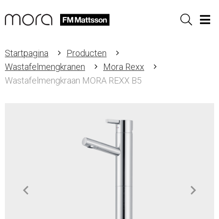
Sök
Men
Startpagina
Producten
Wastafelmengkranen
Mora Rexx
Wastafelmengkraan MORA REXX B5
Item
1
of