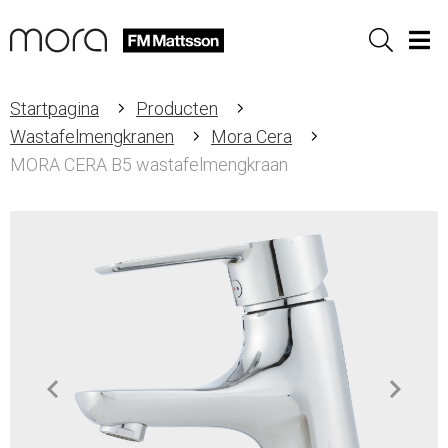
Sök
Men
Startpagina
Producten
Wastafelmengkranen
Mora Cera
MORA CERA B5 wastafelmengkraan
Item
1
of