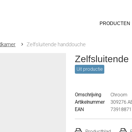
PRODUCTEN
dkamer
Zelfsluitende handdouche
Zelfsluitend
Uit productie
Omschrijving
Chroom
Artikelnummer
309276.A
EAN
73918871
Productblad