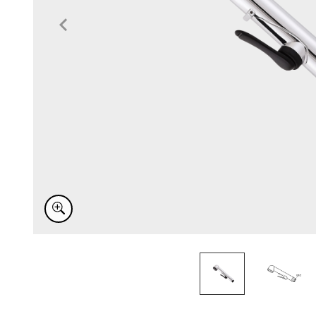
Item
1
of
2