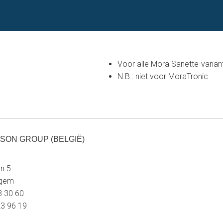
Voor alle Mora Sanette-varian
N.B.: niet voor MoraTronic
SON GROUP (BELGIË)
n 5
egem
23 30 60
23 96 19