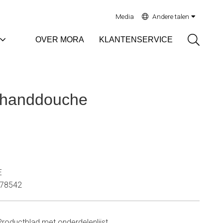
Media
Andere talen
Sök
OVER MORA
KLANTENSERVICE
e handdouche
E
78542
Productblad met onderdelenlijst