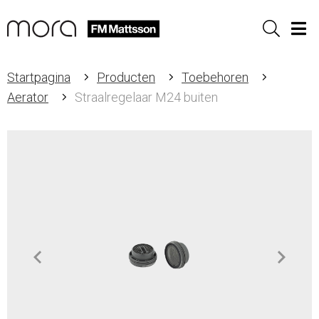
Sök
Men
Startpagina
Producten
Toebehoren
Aerator
Straalregelaar M24 buiten
Item
1
of
2