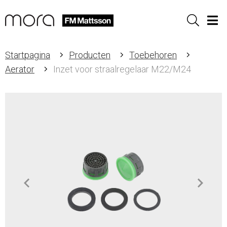
Sök
Men
Startpagina
Producten
Toebehoren
Aerator
Inzet voor straalregelaar M22/M24
Item
1
of
1