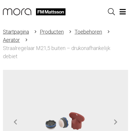
Sök
Men
Startpagina
Producten
Toebehoren
Aerator
Straalregelaar M21,5 buiten – drukonafhankelijk
debiet
Item