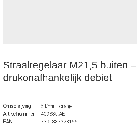
1
of
2
Straalregelaar M21,5 buiten –
drukonafhankelijk debiet
Omschrijving
5 l/min., oranje
Artikelnummer
409385.AE
EAN
7391887228155