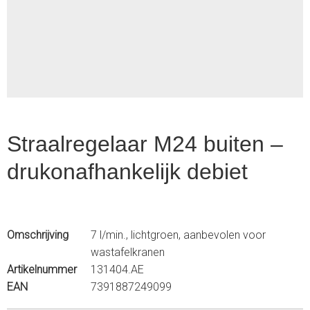
1
of
1
Straalregelaar M24 buiten –
drukonafhankelijk debiet
Omschrijving
7 l/min., lichtgroen, aanbevolen voor
wastafelkranen
Artikelnummer
131404.AE
EAN
7391887249099