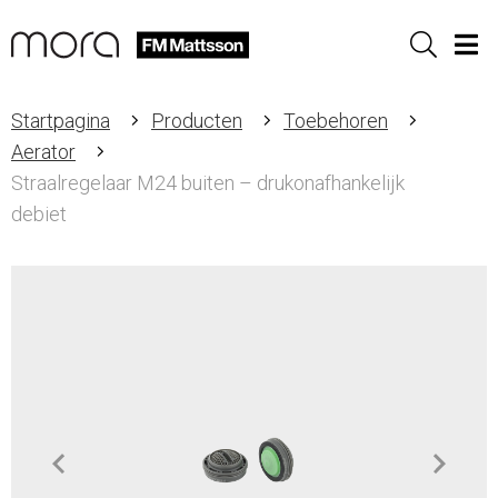
Sök
Men
Startpagina
Producten
Toebehoren
Aerator
Straalregelaar M24 buiten – drukonafhankelijk
debiet
Item